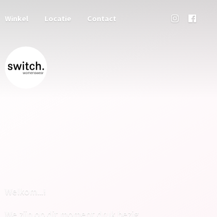
Winkel
Locatie
Contact
Welkom...!
We zijn op dit moment druk bezig