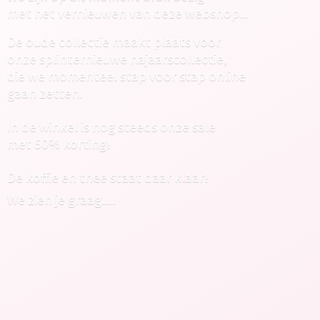
met het vernieuwen van deze webshop...
De oude collectie maakt plaats voor
onze splinternieuwe najaarscollectie,
die we momenteel stap voor stap online
gaan zetten.
In de winkel is nog steeds onze sale
met 50% korting!
De koffie en thee staat daar klaar!
We zien
je graag.....