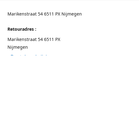
Marikenstraat 54 6511 PX Nijmegen
Retouradres :
Marikenstraat 54 6511 PX
Nijmegen
Routebeschrijving
Contactgegevens
Nijmegen 024-3226891
info@switchfashion.eu
Connect with us